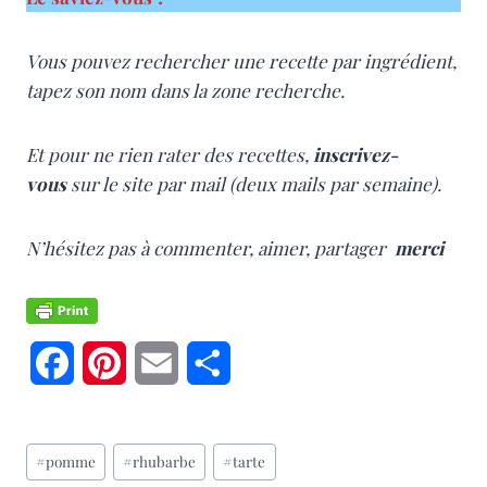
Vous pouvez rechercher une recette par ingrédient,
tapez son nom dans la zone recherche.
Et pour ne rien rater des recettes,
inscrivez-
vous
sur le site par mail (deux mails par semaine).
N’hésitez pas à commenter, aimer, partager
merci
F
P
E
P
a
i
m
a
Étiquettes
c
n
a
r
#
pomme
#
rhubarbe
#
tarte
de