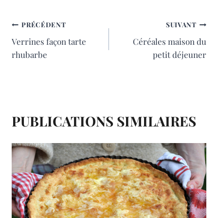
e
t
i
t
la
publication :
b
e
l
a
NAVIGATION
PRÉCÉDENT
SUIVANT
Verrines façon tarte
Céréales maison du
o
r
g
DE
rhubarbe
petit déjeuner
o
e
e
L’ARTICLE
k
s
r
t
PUBLICATIONS SIMILAIRES