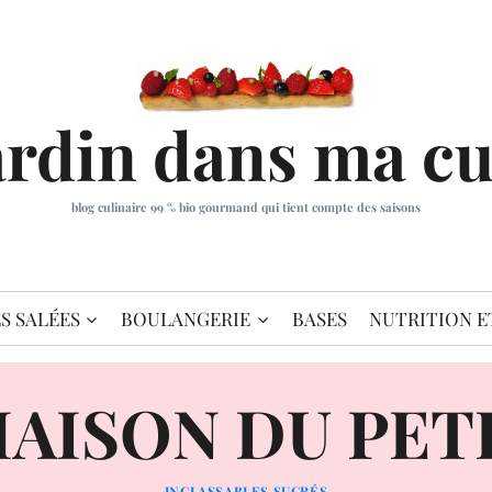
ardin dans ma cu
blog culinaire 99 % bio gourmand qui tient compte des saisons
S SALÉES
BOULANGERIE
BASES
NUTRITION E
AISON DU PET
INCLASSABLES SUCRÉS