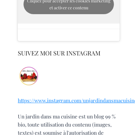
Cliquez pour accepter les cookies marketing
et activer ce contenu
SUIVEZ MOI SUR INSTAGRAM
https://www.instagram.com/unjardindansmacuisin
Un jardin dans ma cuisine est un blog 99 %
bio, toute utilisation du contenu (images,
textes) est soumise à l'autorisation de