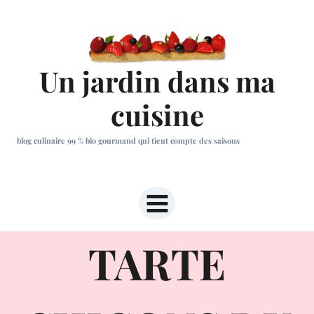
Aller
au
contenu
Un jardin dans ma
cuisine
blog culinaire 99 % bio gourmand qui tient compte des saisons
TARTE