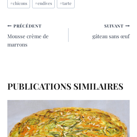
#
chicons
#
endives
#
tarte
de
e
t
i
t
la
publication :
b
e
l
a
NAVIGATION
PRÉCÉDENT
SUIVANT
Mousse crème de
gâteau sans œuf
o
r
g
DE
marrons
o
e
e
L’ARTICLE
k
s
r
t
PUBLICATIONS SIMILAIRES