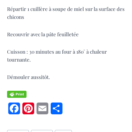
Répartir 1 cuillère à soupe de miel sur la surface des
chicons
Recouvrir avec la pâte feuilletée
Cuisson : 30 minutes au four à 180° à chaleur
tournante.
Démouler aussitôt.
F
P
E
P
a
i
m
a
Étiquettes
c
n
a
r