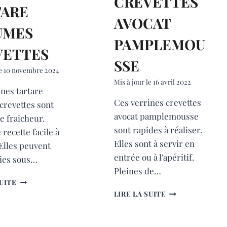
CREVETTES
TARE
AVOCAT
UMES
PAMPLEMOU
VETTES
SSE
e
10 novembre 2024
Mis à jour le
16 avril 2022
nes tartare
Ces verrines crevettes
crevettes sont
avocat pamplemousse
e fraîcheur.
sont rapides à réaliser.
 recette facile à
Elles sont à servir en
 Elles peuvent
entrée ou à l’apéritif.
vies sous…
Pleines de…
VERRINES
SUITE
TARTARE
VERRINES
LIRE LA SUITE
LÉGUMES
CREVETTES
CREVETTES
AVOCAT
PAMPLEMOUSS