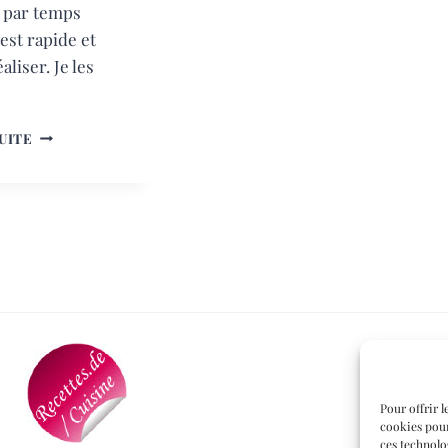
 par temps
est rapide et
éaliser. Je les
VERRINES
SUITE
FRAÎCHEUR
Pour offrir l
cookies pour
ces technolo