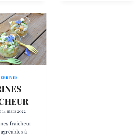
VERRINES
INES
ÎCHEUR
e
14 mars 2022
ines fraîcheur
 agréables à