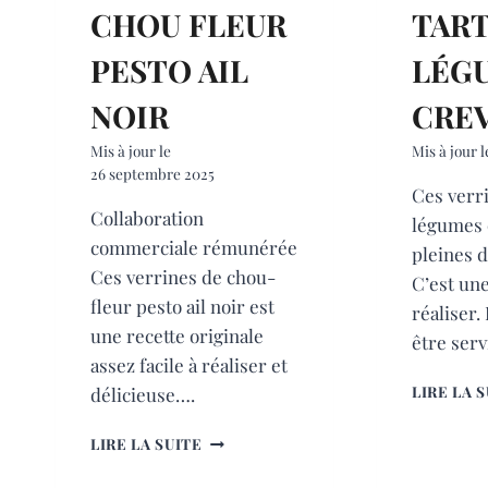
CHOU FLEUR
TAR
PESTO AIL
LÉG
NOIR
CRE
Mis à jour le
Mis à jour l
26 septembre 2025
Ces verri
Collaboration
légumes 
commerciale rémunérée
pleines d
Ces verrines de chou-
C’est une
fleur pesto ail noir est
réaliser.
une recette originale
être ser
assez facile à réaliser et
LIRE LA 
délicieuse….
VERRINES
LIRE LA SUITE
DE
CHOU