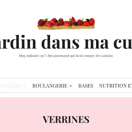
ardin dans ma cu
blog culinaire 99 % bio gourmand qui tient compte des saisons
S SALÉES
BOULANGERIE
BASES
NUTRITION E
VERRINES