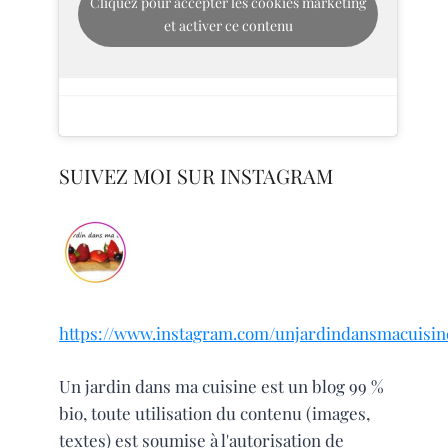
Cliquez pour accepter les cookies marketing
et activer ce contenu
SUIVEZ MOI SUR INSTAGRAM
https://www.instagram.com/unjardindansmacuisin
Un jardin dans ma cuisine est un blog 99 %
bio, toute utilisation du contenu (images,
textes) est soumise à l'autorisation de