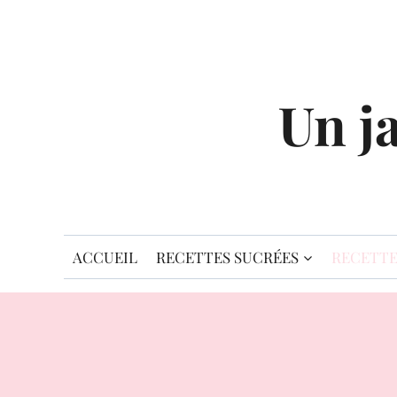
Aller
au
contenu
Un j
ACCUEIL
RECETTES SUCRÉES
RECETTE