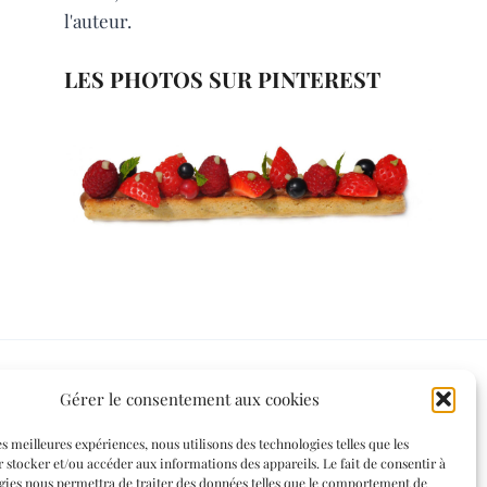
l'auteur.
LES PHOTOS SUR PINTEREST
Gérer le consentement aux cookies
Informations légales
es meilleures expériences, nous utilisons des technologies telles que les
 stocker et/ou accéder aux informations des appareils. Le fait de consentir à
Mentions légales
gies nous permettra de traiter des données telles que le comportement de