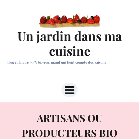
Aller
au
contenu
Un jardin dans ma
cuisine
blog culinaire 99 % bio gourmand qui tient compte des saisons
ARTISANS OU
PRODUCTEURS BIO