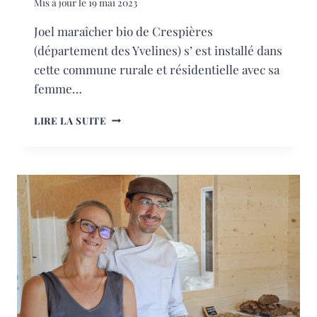
Mis à jour le
19 mai 2023
Joel maraîcher bio de Crespières
(département des Yvelines) s’ est installé dans
cette commune rurale et résidentielle avec sa
femme…
JOEL
LIRE LA SUITE
MARAÎCHER
BIO
DE
CRESPIÈRES