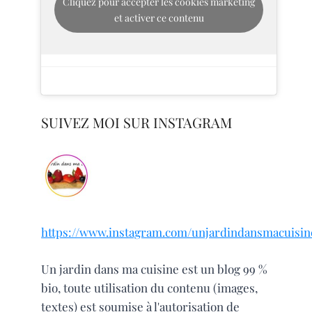
Cliquez pour accepter les cookies marketing
et activer ce contenu
SUIVEZ MOI SUR INSTAGRAM
https://www.instagram.com/unjardindansmacuisin
Un jardin dans ma cuisine est un blog 99 %
bio, toute utilisation du contenu (images,
textes) est soumise à l'autorisation de