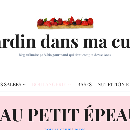
ardin dans ma cu
blog culinaire 99 % bio gourmand qui tient compte des saisons
S SALÉES
BOULANGERIE
BASES
NUTRITION E
 AU PETIT ÉPE
BOULANGERIE
|
PAINS