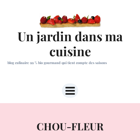
Aller
au
contenu
Un jardin dans ma
cuisine
blog culinaire 99 % bio gourmand qui tient compte des saisons
CHOU-FLEUR