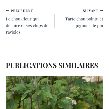
la
publication :
b
e
l
a
NAVIGATION
PRÉCÉDENT
SUIVANT
Le chou-fleur qui
Tarte chou pointu et
o
r
g
DE
déchire et ses chips de
pignons de pin
o
e
e
L’ARTICLE
ravioles
k
s
r
t
PUBLICATIONS SIMILAIRES