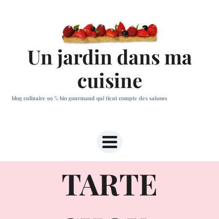
Aller
au
contenu
Un jardin dans ma
cuisine
blog culinaire 99 % bio gourmand qui tient compte des saisons
TARTE