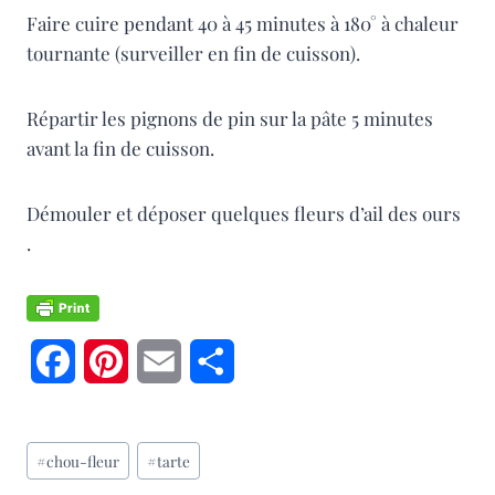
Faire cuire pendant 40 à 45 minutes à 180° à chaleur
tournante (surveiller en fin de cuisson).
Répartir les pignons de pin sur la pâte 5 minutes
avant la fin de cuisson.
Démouler et déposer quelques fleurs d’ail des ours
.
F
P
E
P
a
i
m
a
Étiquettes
c
n
a
r
#
chou-fleur
#
tarte
de
e
t
i
t