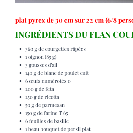
plat pyrex de 30 cm sur 22 cm (6/8 per
INGRÉDIENTS DU FLAN COU
360 g de courgettes râpées
1 oignon (85 g)
3 gousses d’ail
140 g de blanc de poulet cuit
6 œufs numérotés 0
200 g de feta
250 g de ricotta
50 g de parmesan
150 g de farine T 65
6 feuilles de basilic
1 beau bouquet de persil plat