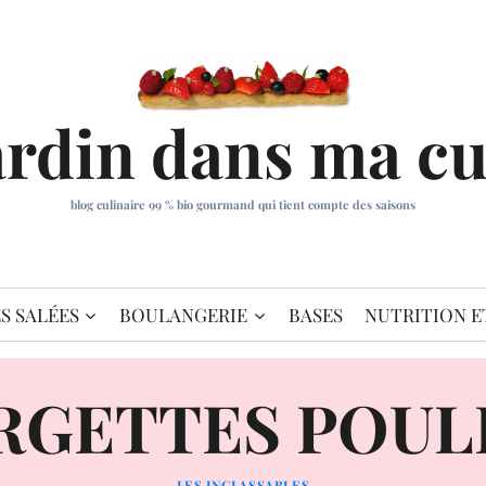
ardin dans ma cu
blog culinaire 99 % bio gourmand qui tient compte des saisons
S SALÉES
BOULANGERIE
BASES
NUTRITION E
RGETTES POULE
LES INCLASSABLES