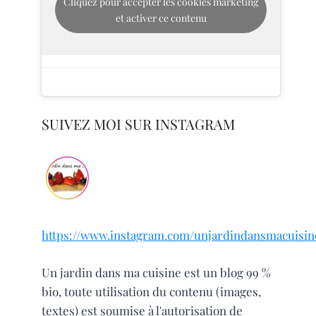
Cliquez pour accepter les cookies marketing
et activer ce contenu
SUIVEZ MOI SUR INSTAGRAM
https://www.instagram.com/unjardindansmacuisin
Un jardin dans ma cuisine est un blog 99 %
bio, toute utilisation du contenu (images,
textes) est soumise à l'autorisation de