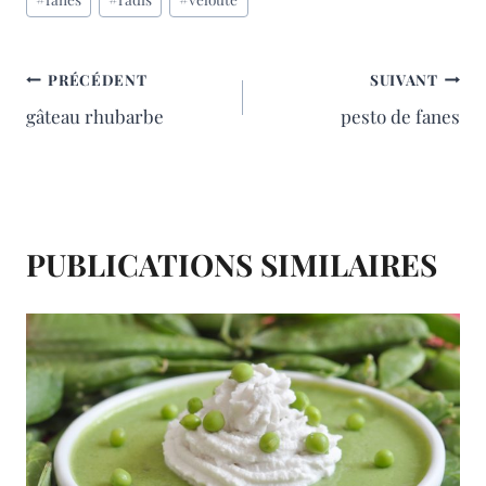
de
e
t
i
t
la
publication :
b
e
l
a
NAVIGATION
PRÉCÉDENT
SUIVANT
gâteau rhubarbe
pesto de fanes
o
r
g
DE
o
e
e
L’ARTICLE
k
s
r
t
PUBLICATIONS SIMILAIRES