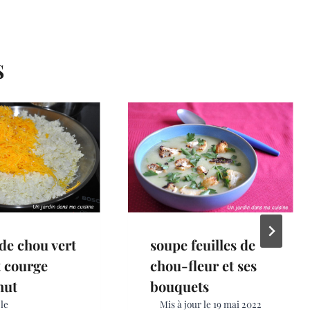
S
 de chou vert
soupe feuilles de
t courge
chou-fleur et ses
nut
bouquets
 le
Mis à jour le
19 mai 2022