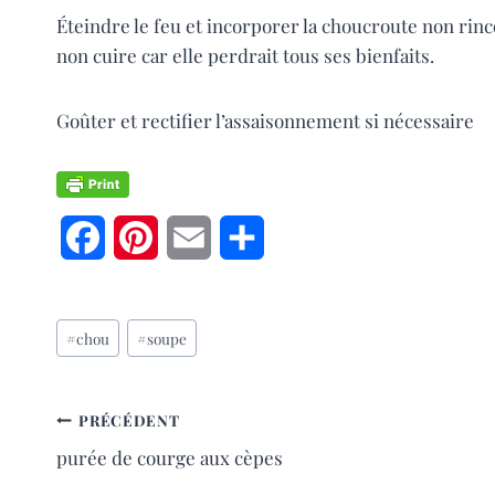
Éteindre le feu et incorporer la choucroute non rin
non cuire car elle perdrait tous ses bienfaits.
Goûter et rectifier l’assaisonnement si nécessaire
F
P
E
P
a
i
m
a
Étiquettes
c
n
a
r
#
chou
#
soupe
de
e
t
i
t
la
publication :
b
e
l
a
NAVIGATION
PRÉCÉDENT
purée de courge aux cèpes
o
r
g
DE