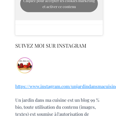
Cliquez pour accepter les cookies marketing
et activer ce contenu
SUIVEZ MOI SUR INSTAGRAM
https://www.instagram.com/unjardindansmacuisin
Un jardin dans ma cuisine est un blog 99 %
bio, toute utilisation du contenu (images,
textes) est soumise à l'autorisation de