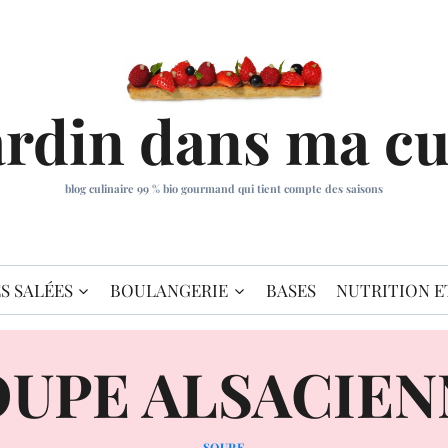
ardin dans ma cu
blog culinaire 99 % bio gourmand qui tient compte des saisons
S SALÉES
BOULANGERIE
BASES
NUTRITION E
OUPE ALSACIEN
SOUPE