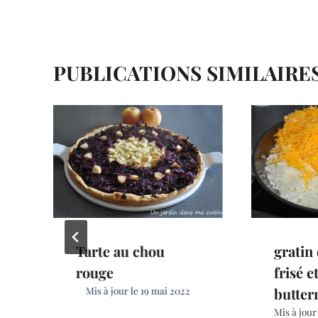
o
e
e
L’ARTICLE
k
s
r
t
PUBLICATIONS SIMILAIRE
Tarte au chou
gratin
rouge
frisé e
Mis à jour le
19 mai 2022
butter
Mis à jour