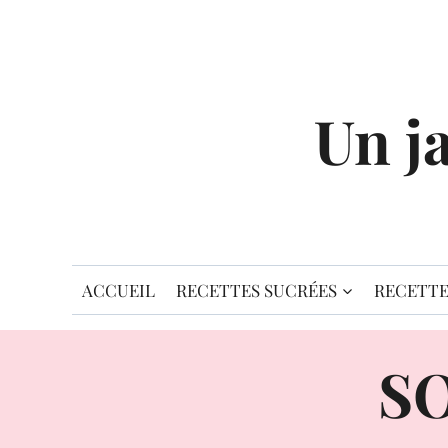
Aller
au
contenu
Un j
ACCUEIL
RECETTES SUCRÉES
RECETTE
S