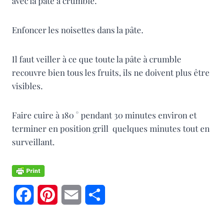
avec la pâte à crumble.
Enfoncer les noisettes dans la pâte.
Il faut veiller à ce que toute la pâte à crumble
recouvre bien tous les fruits, ils ne doivent plus être
visibles.
Faire cuire à 180 ° pendant 30 minutes environ et
terminer en position grill quelques minutes tout en
surveillant.
F
P
E
P
a
i
m
a