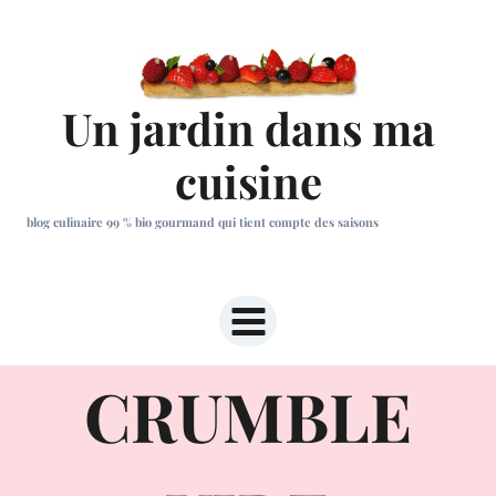
Aller
au
contenu
Un jardin dans ma
cuisine
blog culinaire 99 % bio gourmand qui tient compte des saisons
CRUMBLE