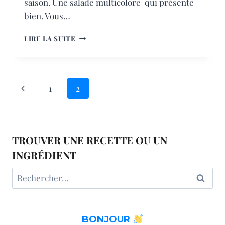
saison. Une salade multicolore qui présente
bien. Vous…
SALADE
LIRE LA SUITE
HIVERNALE
NAVIGATION
Page
1
2
DE
précédente
PAGE
TROUVER UNE RECETTE OU UN
INGRÉDIENT
Rechercher :
BONJOUR