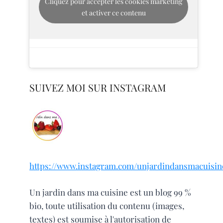
Cliquez pour accepter les cookies marketing
et activer ce contenu
SUIVEZ MOI SUR INSTAGRAM
https://www.instagram.com/unjardindansmacuisin
Un jardin dans ma cuisine est un blog 99 %
bio, toute utilisation du contenu (images,
textes) est soumise à l'autorisation de