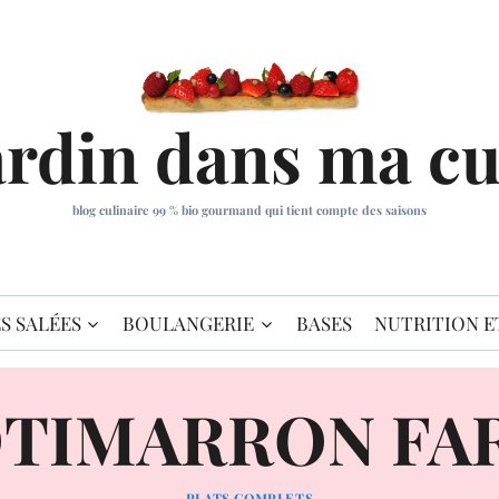
ardin dans ma cu
blog culinaire 99 % bio gourmand qui tient compte des saisons
S SALÉES
BOULANGERIE
BASES
NUTRITION E
TIMARRON FA
PLATS COMPLETS