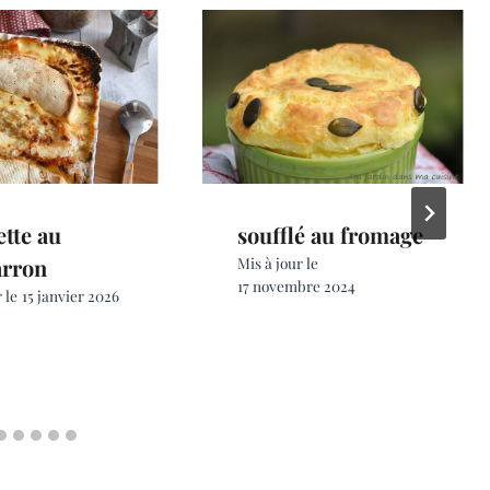
ette au
soufflé au fromage
arron
Mis à jour le
17 novembre 2024
 le
15 janvier 2026