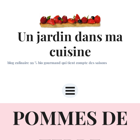
Aller
au
contenu
Un jardin dans ma
cuisine
blog culinaire 99 % bio gourmand qui tient compte des saisons
POMMES DE