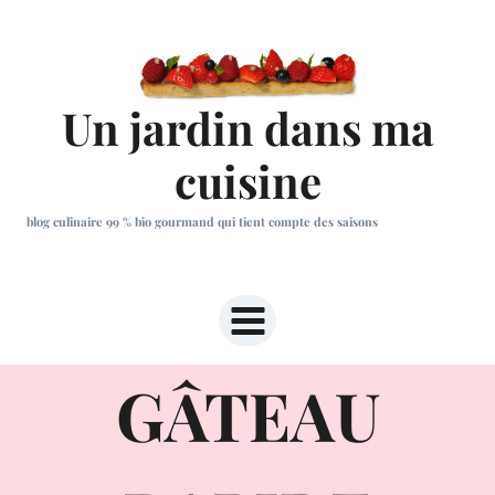
Aller
au
contenu
Un jardin dans ma
cuisine
blog culinaire 99 % bio gourmand qui tient compte des saisons
GÂTEAU