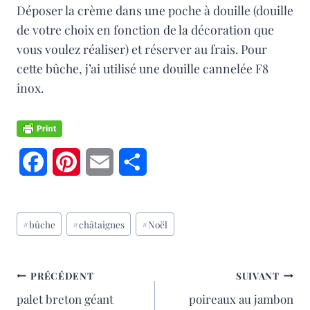
Déposer la crème dans une poche à douille (douille
de votre choix en fonction de la décoration que
vous voulez réaliser) et réserver au frais. Pour
cette bûche, j’ai utilisé une douille cannelée F8
inox.
F
P
E
P
a
i
m
a
Étiquettes
c
n
a
r
#
bûche
#
châtaignes
#
Noël
de
e
t
i
t
la
publication :
b
e
l
a
NAVIGATION
PRÉCÉDENT
SUIVANT
palet breton géant
poireaux au jambon
o
r
g
DE