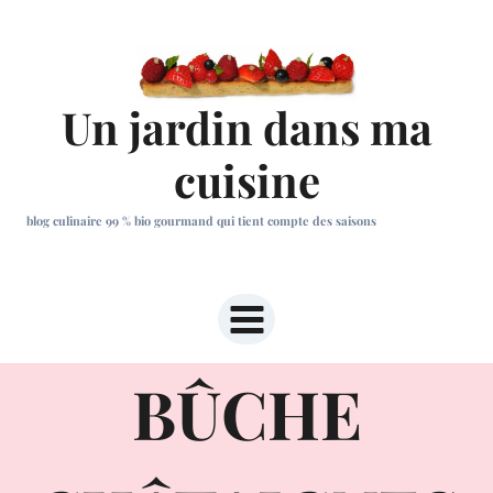
Aller
au
contenu
Un jardin dans ma
cuisine
blog culinaire 99 % bio gourmand qui tient compte des saisons
BÛCHE