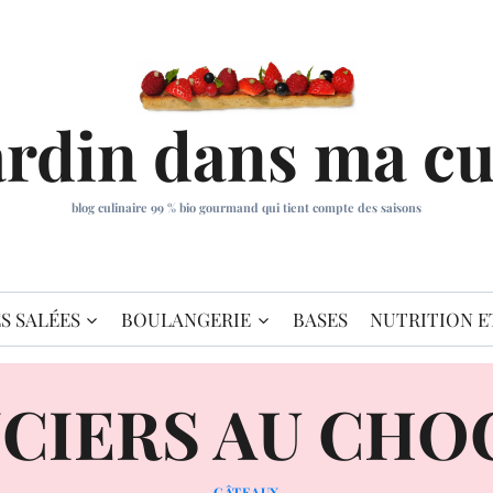
ardin dans ma cu
blog culinaire 99 % bio gourmand qui tient compte des saisons
S SALÉES
BOULANGERIE
BASES
NUTRITION E
NCIERS AU CHO
GÂTEAUX