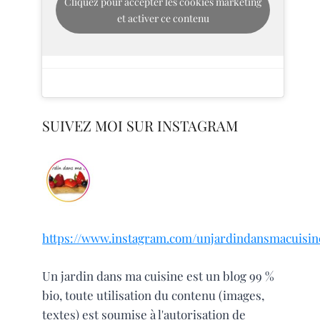
Cliquez pour accepter les cookies marketing
et activer ce contenu
SUIVEZ MOI SUR INSTAGRAM
https://www.instagram.com/unjardindansmacuisin
Un jardin dans ma cuisine est un blog 99 %
bio, toute utilisation du contenu (images,
textes) est soumise à l'autorisation de