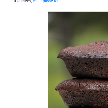
financiers,
ça se passe ici
.