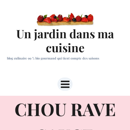
Aller
au
contenu
Un jardin dans ma
cuisine
blog culinaire 99 % bio gourmand qui tient compte des saisons
CHOU RAVE