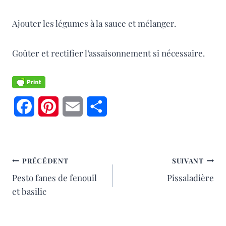
Ajouter les légumes à la sauce et mélanger.
Goûter et rectifier l’assaisonnement si nécessaire.
F
P
E
P
a
i
m
a
c
n
a
r
NAVIGATION
PRÉCÉDENT
SUIVANT
e
t
i
t
Pesto fanes de fenouil
Pissaladière
DE
b
e
l
a
et basilic
L’ARTICLE
o
r
g