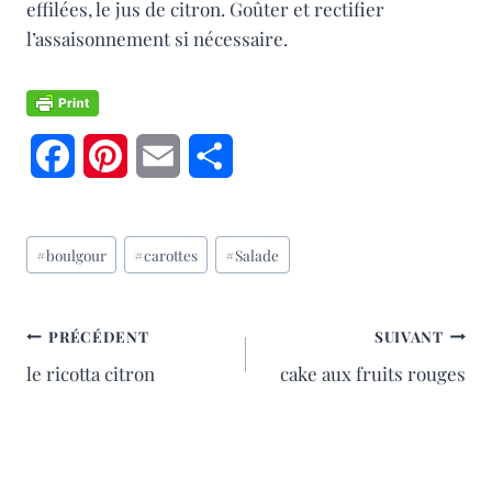
effilées, le jus de citron. Goûter et rectifier
l’assaisonnement si nécessaire.
F
P
E
P
a
i
m
a
Étiquettes
c
n
a
r
#
boulgour
#
carottes
#
Salade
de
e
t
i
t
la
publication :
b
e
l
a
NAVIGATION
PRÉCÉDENT
SUIVANT
le ricotta citron
cake aux fruits rouges
o
r
g
DE
o
e
e
L’ARTICLE
k
s
r