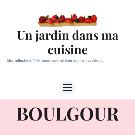
Aller
au
contenu
Un jardin dans ma
cuisine
blog culinaire 99 % bio gourmand qui tient compte des saisons
BOULGOUR