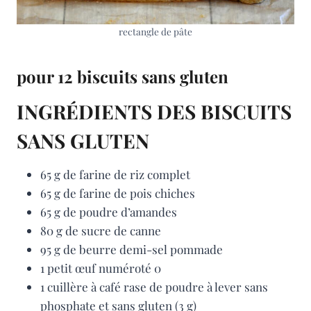
rectangle de pâte
pour 12 biscuits sans gluten
INGRÉDIENTS DES BISCUITS
SANS GLUTEN
65 g de farine de riz complet
65 g de farine de pois chiches
65 g de poudre d’amandes
80 g de sucre de canne
95 g de beurre demi-sel pommade
1 petit œuf numéroté 0
1 cuillère à café rase de poudre à lever sans
phosphate et sans gluten (3 g)