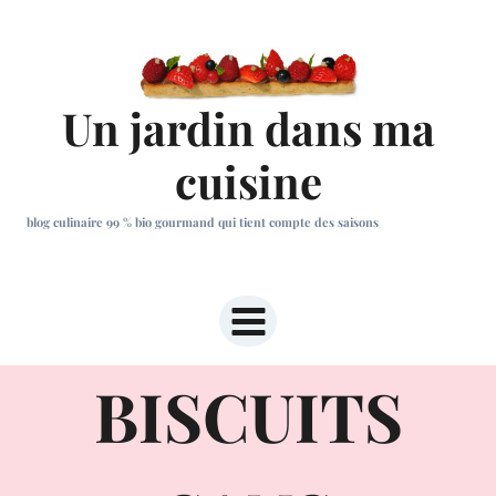
Aller
au
contenu
Un jardin dans ma
cuisine
blog culinaire 99 % bio gourmand qui tient compte des saisons
BISCUITS