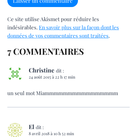
Ce site utilise Akismet pour réduire les
indésirables.
En savoir plus sur la façon dont les
données de vos commentaires sont traitées
.
7 COMMENTAIRES
Christine
dit :
24 août 2015 à 22 h 17 min
un seul mot Miammmmmmmmmmmmmmmm
El
dit :
8 avril 2018 à 10 h 52 min