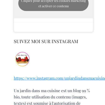
Cliquez pour accepter les cookies marketing
et activer ce contenu
SUIVEZ MOI SUR INSTAGRAM
https://www.instagram.com/unjardindansmacuisin
Un jardin dans ma cuisine est un blog 99 %
bio, toute utilisation du contenu (images,
textes) est soumise à l'autorisation de