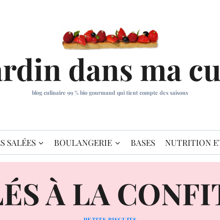
ardin dans ma cu
blog culinaire 99 % bio gourmand qui tient compte des saisons
S SALÉES
BOULANGERIE
BASES
NUTRITION E
ÉS À LA CONF
PETITS BISCUITS