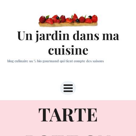
Aller
au
contenu
Un jardin dans ma
cuisine
blog culinaire 99 % bio gourmand qui tient compte des saisons
TARTE