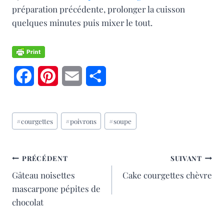
préparation précédente, prolonger la cuisson
quelques minutes puis mixer le tout.
F
P
E
P
a
i
m
a
Étiquettes
c
n
a
r
#
courgettes
#
poivrons
#
soupe
de
e
t
i
t
la
publication :
b
e
l
a
NAVIGATION
PRÉCÉDENT
SUIVANT
Gâteau noisettes
Cake courgettes chèvre
o
r
g
DE
mascarpone pépites de
o
e
e
L’ARTICLE
chocolat
k
s
r