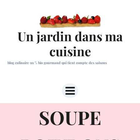
Aller
au
contenu
Un jardin dans ma
cuisine
blog culinaire 99 % bio gourmand qui tient compte des saisons
SOUPE