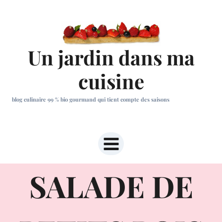
Aller
au
contenu
Un jardin dans ma
cuisine
blog culinaire 99 % bio gourmand qui tient compte des saisons
SALADE DE