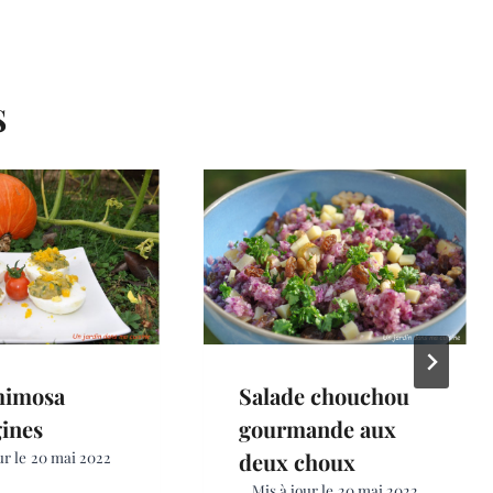
S
mimosa
Salade chouchou
ines
gourmande aux
ur le
20 mai 2022
deux choux
Mis à jour le
20 mai 2022