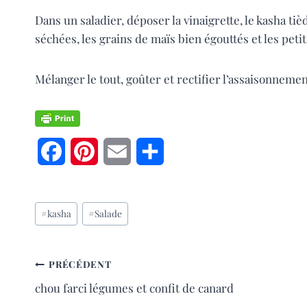
Dans un saladier, déposer la vinaigrette, le kasha tiè
séchées, les grains de maïs bien égouttés et les pet
Mélanger le tout, goûter et rectifier l’assaisonnemen
F
P
E
P
a
i
m
a
Étiquettes
c
n
a
r
#
kasha
#
Salade
de
e
t
i
t
la
publication :
b
e
l
a
NAVIGATION
PRÉCÉDENT
chou farci légumes et confit de canard
o
r
g
DE