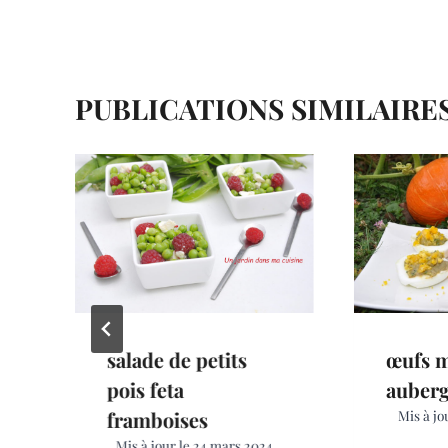
o
e
e
L’ARTICLE
k
s
r
t
PUBLICATIONS SIMILAIRE
salade de petits
œufs 
pois feta
auberg
framboises
Mis à jo
Mis à jour le
24 mars 2024