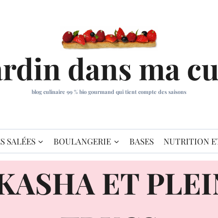
ardin dans ma cu
blog culinaire 99 % bio gourmand qui tient compte des saisons
S SALÉES
BOULANGERIE
BASES
NUTRITION E
KASHA ET PLEI