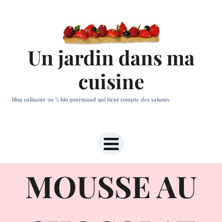
Aller
au
contenu
Un jardin dans ma
cuisine
blog culinaire 99 % bio gourmand qui tient compte des saisons
MOUSSE AU