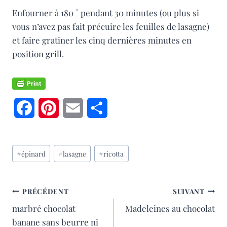
Enfourner à 180 ° pendant 30 minutes (ou plus si
vous n’avez pas fait précuire les feuilles de lasagne)
et faire gratiner les cinq dernières minutes en
position grill.
F
P
E
P
a
i
m
a
Étiquettes
c
n
a
r
#
épinard
#
lasagne
#
ricotta
de
e
t
i
t
la
publication :
b
e
l
a
NAVIGATION
PRÉCÉDENT
SUIVANT
marbré chocolat
Madeleines au chocolat
o
r
g
DE
banane sans beurre ni