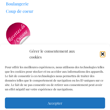
Boulangerie
Coup de coeur
Gérer le consentement aux
cookies
Mon blog a été sélectionné par le site
Recettes de
Cuisine
Pour offrir les meilleures expériences, nous utilisons des technologies telles
que les cookies pour stocker et/ou accéder aux informations des appareils.
Le fait de consentir à ces technologies nous permettra de traiter des
données telles que le comportement de navigation ou les ID uniques sur ce
Informations légales
site. Le fait de ne pas consentir ou de retirer son consentement peut avoir
un effet négatif sur votre expérience de navigations.
Mentions légales
Accepter
Politique de confidentialité