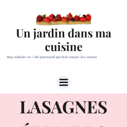
Aller
au
contenu
Un jardin dans ma
cuisine
blog culinaire 99 % bio gourmand qui tient compte des saisons
LASAGNES