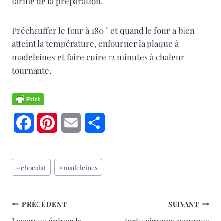
fariné de la préparation.
Préchauffer le four à 180 ° et quand le four a bien
atteint la température, enfourner la plaque à
madeleines et faire cuire 12 minutes à chaleur
tournante.
F
P
E
P
a
i
m
a
Étiquettes
c
n
a
r
#
chocolat
#
madeleines
de
e
t
i
t
la
publication :
b
e
l
a
NAVIGATION
PRÉCÉDENT
SUIVANT
Lasagnes épinards
tarte oignons pommes