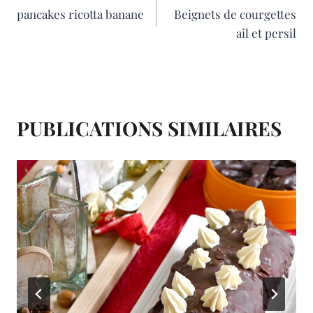
pancakes ricotta banane
Beignets de courgettes
o
r
g
DE
ail et persil
o
e
e
L’ARTICLE
k
s
r
t
PUBLICATIONS SIMILAIRES