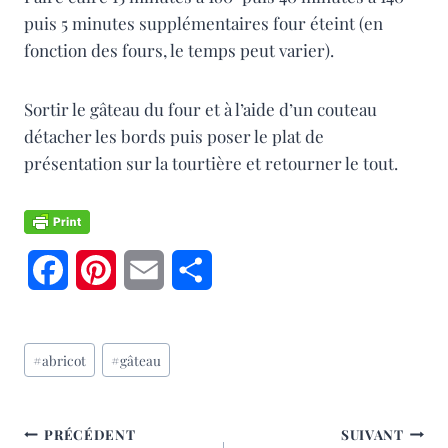
puis 5 minutes supplémentaires four éteint (en
fonction des fours, le temps peut varier).
Sortir le gâteau du four et à l’aide d’un couteau
détacher les bords puis poser le plat de
présentation sur la tourtière et retourner le tout.
F
P
E
P
a
i
m
a
Étiquettes
c
n
a
r
#
abricot
#
gâteau
de
e
t
i
t
la
publication :
b
e
l
a
NAVIGATION
PRÉCÉDENT
SUIVANT