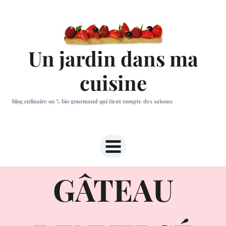
Aller
au
contenu
Un jardin dans ma
cuisine
blog culinaire 99 % bio gourmand qui tient compte des saisons
GÂTEAU