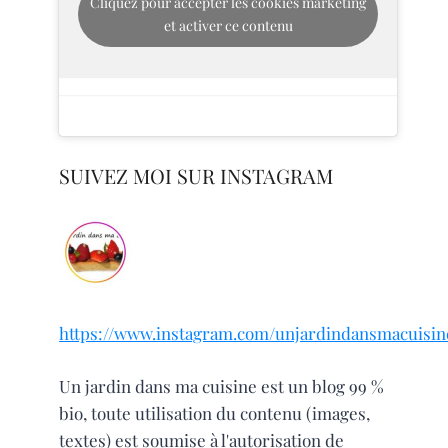
Cliquez pour accepter les cookies marketing
et activer ce contenu
SUIVEZ MOI SUR INSTAGRAM
https://www.instagram.com/unjardindansmacuisin
Un jardin dans ma cuisine est un blog 99 %
bio, toute utilisation du contenu (images,
textes) est soumise à l'autorisation de