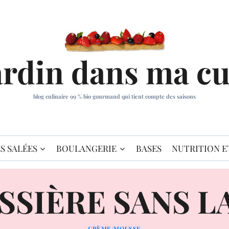
ardin dans ma cu
blog culinaire 99 % bio gourmand qui tient compte des saisons
S SALÉES
BOULANGERIE
BASES
NUTRITION E
SSIÈRE SANS LA
CRÈME/MOUSSE