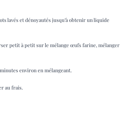
ots lavés et dénoyautés jusqu’à obtenir un liquide
verser petit à petit sur le mélange œufs farine, mélanger
5 minutes environ en mélangeant.
r au frais.