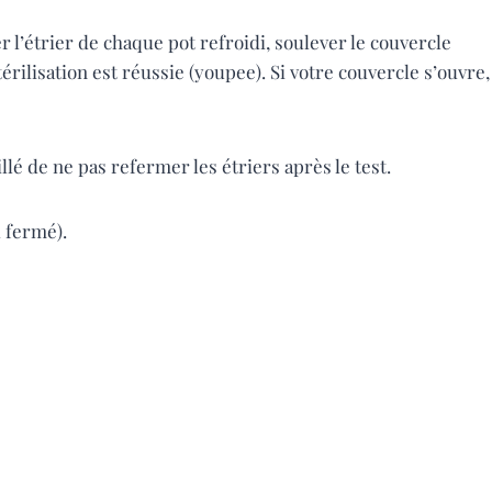
r l’étrier de chaque pot refroidi, soulever le couvercle
stérilisation est réussie (youpee). Si votre couvercle s’ouvre,
llé de ne pas refermer les étriers après le test.
d fermé).