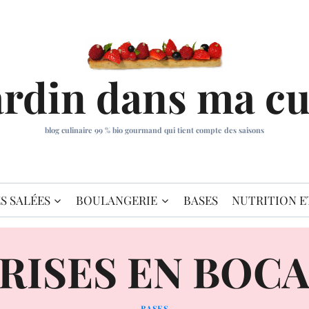
ardin dans ma cu
blog culinaire 99 % bio gourmand qui tient compte des saisons
S SALÉES
BOULANGERIE
BASES
NUTRITION E
RISES EN BOC
BASES