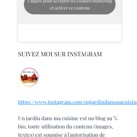
Cliquez pour accepter les cookies marketing
et activer ce contenu
SUIVEZ MOI SUR INSTAGRAM
https://www.instagram.com/unjardindansmacuisin
Un jardin dans ma cuisine est un blog 99 %
bio, toute utilisation du contenu (images,
textes) est soumise à l'autorisation de