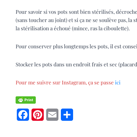
Pour savoir si vos pots sont bien stérilisés, décroche
(sans toucher au joint) et si ça ne se soulève pas, la 
la stérilisation a échoué (mince, ras la ciboulette).
Pour conserver plus longtemps les pots, il est consei
Stocker les pots dans un endroit frais et sec (placar
Pour me suivre sur Instagram, ça se passe
ici
F
P
E
P
a
i
m
a