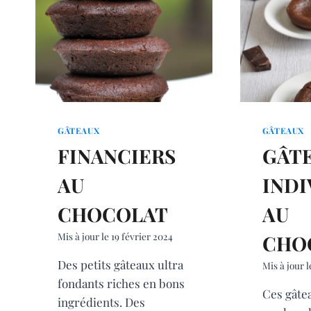
GÂTEAUX
GÂTEAUX
FINANCIERS
GÂT
AU
INDI
CHOCOLAT
AU
Mis à jour le
19 février 2024
CHO
Des petits gâteaux ultra
Mis à jour l
fondants riches en bons
Ces gâte
ingrédients. Des