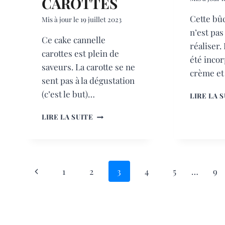
CAROTTES
Cette bû
Mis à jour le
19 juillet 2023
n’est pas 
Ce cake cannelle
réaliser.
carottes est plein de
été incor
saveurs. La carotte se ne
crème et
sent pas à la dégustation
(c’est le but)…
LIRE LA 
CAKE
LIRE LA SUITE
CANNELLE
CAROTTES
NAVIGATION
Page
1
2
3
4
5
…
9
DE
précédente
PAGE