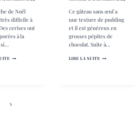
che de Noël
Ce gâteau sans œuf a
très difficile à
une texture de pudding
 Des cerises ont
et il est généreux en
porées à la
grosses pépites de
 si…
chocolat. Suite à…
BÛCHE
GÂTEAU
SUITE
LIRE LA SUITE
DE
SANS
NOËL
ŒUF
Page
suivante