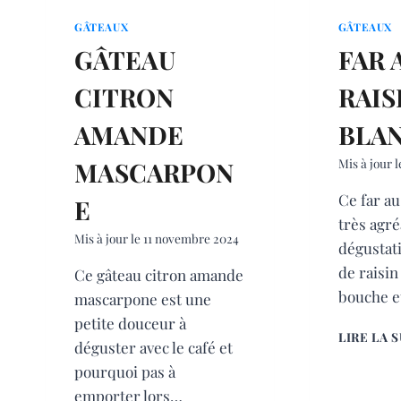
GÂTEAUX
GÂTEAUX
GÂTEAU
FAR 
CITRON
RAIS
AMANDE
BLA
Mis à jour l
MASCARPON
Ce far au
E
très agré
Mis à jour le
11 novembre 2024
dégustati
de raisin
Ce gâteau citron amande
bouche e
mascarpone est une
petite douceur à
LIRE LA 
déguster avec le café et
pourquoi pas à
emporter lors…