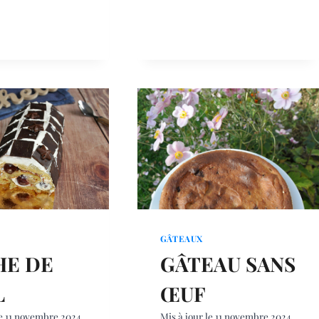
GÂTEAUX
HE DE
GÂTEAU SANS
L
ŒUF
e
11 novembre 2024
Mis à jour le
11 novembre 2024