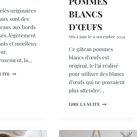
POMMES
elés originaires
BLANCS
aux sont des
D’ŒUFS
teaux aux bords
sés, légèrement
Mis à jour le
11 novembre 2024
ants et moelleux
Ce gâteau pommes
eur.
blancs d’œufs est
usement, la…
original. Je l’ai réalisé
CANNELÉS
pour utiliser des blancs
SUITE
d’œufs qui ne pouvaient
plus attendre…
GÂTEAU
LIRE LA SUITE
POMMES
BLANCS
D’ŒUFS