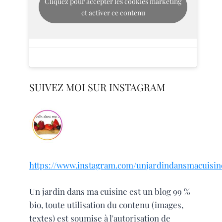
Cliquez pour accepter les cookies marketing
et activer ce contenu
SUIVEZ MOI SUR INSTAGRAM
https://www.instagram.com/unjardindansmacuisin
Un jardin dans ma cuisine est un blog 99 %
bio, toute utilisation du contenu (images,
textes) est soumise à l'autorisation de