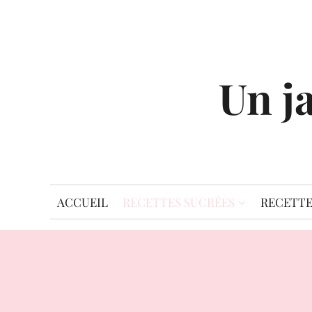
Aller
au
contenu
Un j
ACCUEIL
RECETTES SUCRÉES
RECETTE