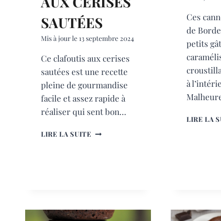
AUX CERISES
Ces cann
SAUTÉES
de Borde
Mis à jour le
13 septembre 2024
petits gâ
caraméli
Ce clafoutis aux cerises
croustill
sautées est une recette
à l’intéri
pleine de gourmandise
Malheure
facile et assez rapide à
réaliser qui sent bon…
LIRE LA 
CLAFOUTIS
LIRE LA SUITE
AUX
CERISES
SAUTÉES