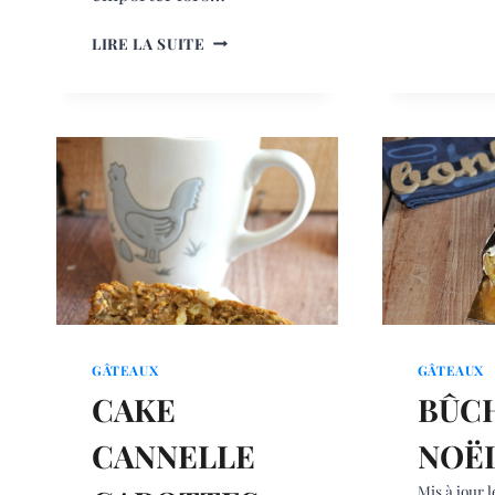
GÂTEAU
LIRE LA SUITE
CITRON
AMANDE
MASCARPONE
GÂTEAUX
GÂTEAUX
CAKE
BÛC
CANNELLE
NOË
Mis à jour l