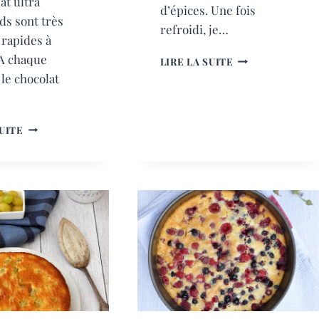
at ultra
d’épices. Une fois
s sont très
refroidi, je…
t rapides à
 A chaque
PAIN
LIRE LA SUITE
D’ÉPICES
le chocolat
AU
MIEL
GÂTEAUX
SUITE
INDIVIDUELS
AU
CHOCOLAT