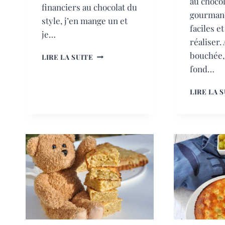
au chocol
financiers au chocolat du
gourmand
style, j’en mange un et
faciles e
je…
réaliser.
FINANCIERS
bouchée, 
LIRE LA SUITE
AU
fond…
CHOCOLAT
LIRE LA 