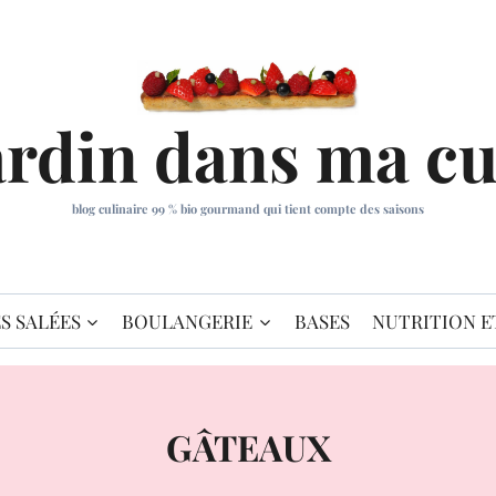
ardin dans ma cu
blog culinaire 99 % bio gourmand qui tient compte des saisons
S SALÉES
BOULANGERIE
BASES
NUTRITION E
GÂTEAUX