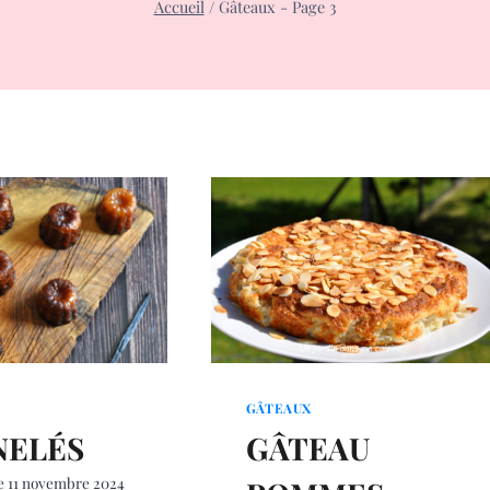
Accueil
/
Gâteaux
- Page 3
GÂTEAUX
NELÉS
GÂTEAU
e
11 novembre 2024