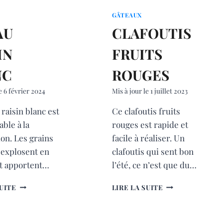
GÂTEAUX
AU
CLAFOUTIS
IN
FRUITS
NC
ROUGES
e
6 février 2024
Mis à jour le
1 juillet 2023
 raisin blanc est
Ce clafoutis fruits
able à la
rouges est rapide et
on. Les grains
facile à réaliser. Un
 explosent en
clafoutis qui sent bon
t apportent…
l’été, ce n’est que du…
FAR
CLAFOUTIS
SUITE
LIRE LA SUITE
AU
FRUITS
RAISIN
ROUGES
BLANC