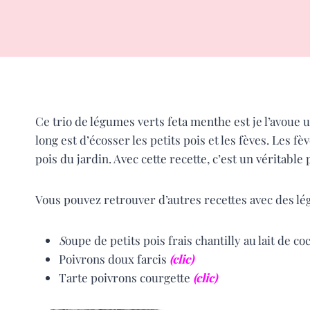
Ce trio de légumes verts feta menthe est je l’avoue u
long est d’écosser les petits pois et les fèves. Les fè
pois du jardin. Avec cette recette, c’est un véritable
Vous pouvez retrouver d’autres recettes avec des l
S
oupe de petits pois frais chantilly au lait de co
Poivrons doux farcis
(clic)
Tarte poivrons courgette
(clic)