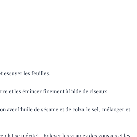
t essuyer les feuilles.
re et les émincer finement à l’aide de ciseaux.
n avec l’huile de sésame et de colza, le sel, mélanger et
 plat se mérite). Enlever les graines des gousses et les