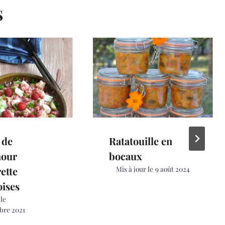
S
 de
Ratatouille en
hour
bocaux
ette
Mis à jour le
9 août 2024
ises
 le
bre 2021