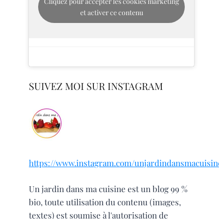
Cliquez pour accepter les cookies marketing
et activer ce contenu
SUIVEZ MOI SUR INSTAGRAM
https://www.instagram.com/unjardindansmacuisin
Un jardin dans ma cuisine est un blog 99 %
bio, toute utilisation du contenu (images,
textes) est soumise à l'autorisation de