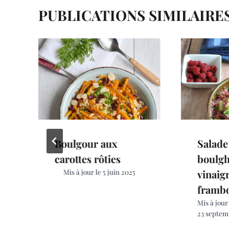
t
PUBLICATIONS SIMILAIRE
Boulgour aux
Salade
carottes rôties
boulg
Mis à jour le
5 juin 2025
vinaigr
frambo
Mis à jour
23 septem