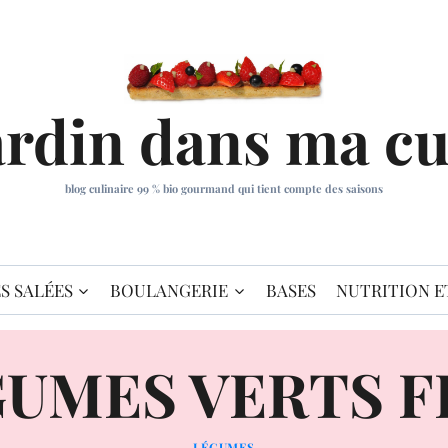
ardin dans ma cu
blog culinaire 99 % bio gourmand qui tient compte des saisons
S SALÉES
BOULANGERIE
BASES
NUTRITION E
GUMES VERTS 
LÉGUMES