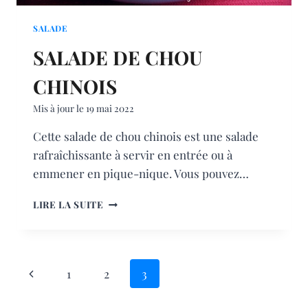
SALADE
SALADE DE CHOU
CHINOIS
Mis à jour le
19 mai 2022
Cette salade de chou chinois est une salade
rafraîchissante à servir en entrée ou à
emmener en pique-nique. Vous pouvez…
SALADE
LIRE LA SUITE
DE
CHOU
CHINOIS
NAVIGATION
Page
1
2
3
DE
précédente