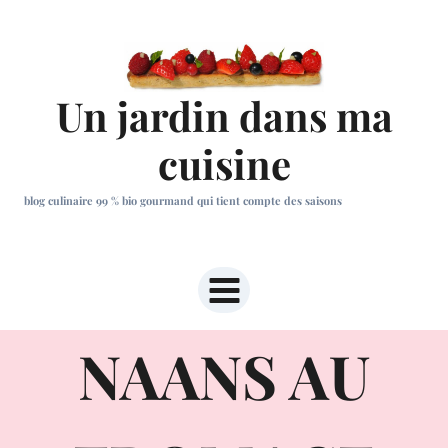
Aller
au
contenu
Un jardin dans ma
cuisine
blog culinaire 99 % bio gourmand qui tient compte des saisons
NAANS AU