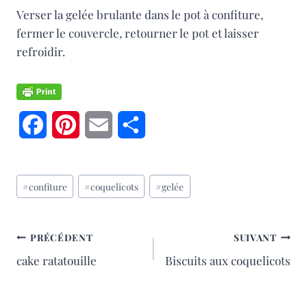
Verser la gelée brulante dans le pot à confiture,
fermer le couvercle, retourner le pot et laisser
refroidir.
F
P
E
P
a
i
m
a
Étiquettes
c
n
a
r
#
confiture
#
coquelicots
#
gelée
de
e
t
i
t
la
publication :
b
e
l
a
NAVIGATION
PRÉCÉDENT
SUIVANT
cake ratatouille
Biscuits aux coquelicots
o
r
g
DE
o
e
e
L’ARTICLE