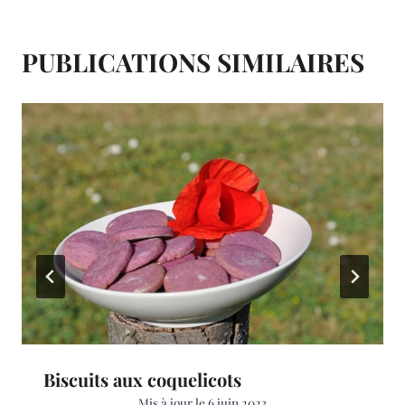
k
s
r
t
PUBLICATIONS SIMILAIRES
Biscuits aux coquelicots
Mis à jour le
6 juin 2023