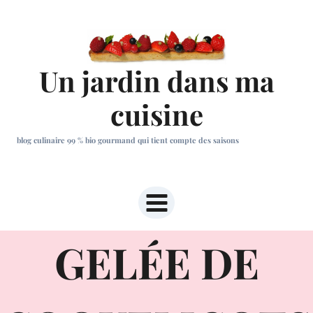
Aller
au
contenu
Un jardin dans ma
cuisine
blog culinaire 99 % bio gourmand qui tient compte des saisons
GELÉE DE