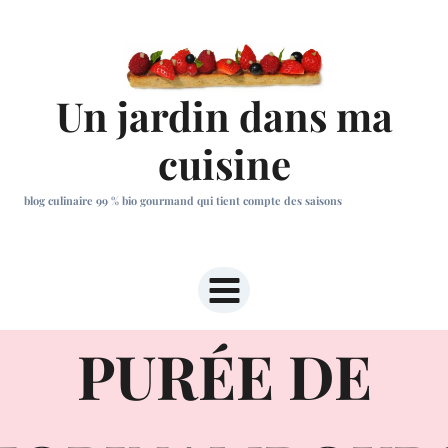
Aller
au
contenu
Un jardin dans ma
cuisine
blog culinaire 99 % bio gourmand qui tient compte des saisons
PURÉE DE