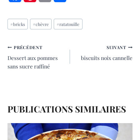
a
i
m
a
Étiquettes
c
n
a
r
#
bricks
#
chèvre
#
ratatouille
de
e
t
i
t
la
publication :
b
e
l
a
NAVIGATION
PRÉCÉDENT
SUIVANT
Dessert aux pommes
biscuits noix cannelle
o
r
g
DE
sans sucre raffiné
o
e
e
L’ARTICLE
k
s
r
t
PUBLICATIONS SIMILAIRES