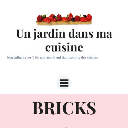
Aller
au
contenu
Un jardin dans ma
cuisine
blog culinaire 99 % bio gourmand qui tient compte des saisons
BRICKS