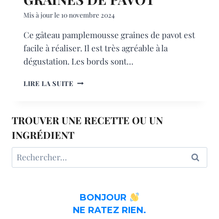
Mis à jour le
10 novembre 2024
Ce gâteau pamplemousse graines de pavot est
facile à réaliser. Il est très agréable à la
dégustation. Les bords sont…
GÂTEAU
LIRE LA SUITE
PAMPLEMOUSSE
GRAINES
DE
TROUVER UNE RECETTE OU UN
PAVOT
INGRÉDIENT
Rechercher :
BONJOUR
NE RATEZ RIEN.