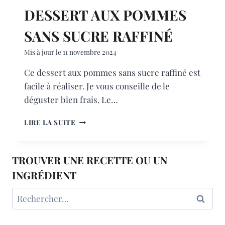
DESSERT AUX POMMES
SANS SUCRE RAFFINÉ
Mis à jour le
11 novembre 2024
Ce dessert aux pommes sans sucre raffiné est
facile à réaliser. Je vous conseille de le
déguster bien frais. Le…
DESSERT
LIRE LA SUITE
AUX
POMMES
SANS
TROUVER UNE RECETTE OU UN
SUCRE
RAFFINÉ
INGRÉDIENT
Rechercher :