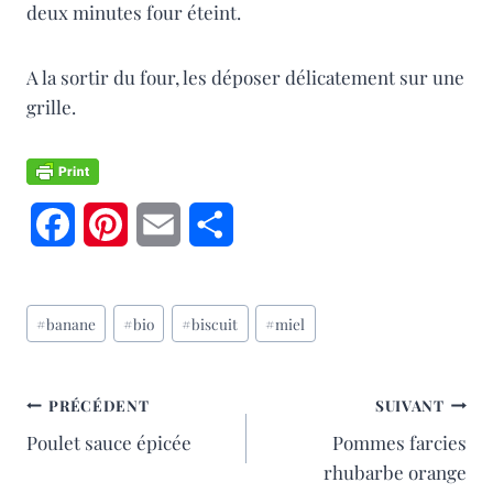
deux minutes four éteint.
A la sortir du four, les déposer délicatement sur une
grille.
F
P
E
P
a
i
m
a
Étiquettes
c
n
a
r
#
banane
#
bio
#
biscuit
#
miel
de
e
t
i
t
la
publication :
b
e
l
a
NAVIGATION
PRÉCÉDENT
SUIVANT
Poulet sauce épicée
Pommes farcies
o
r
g
DE
rhubarbe orange
o
e
e