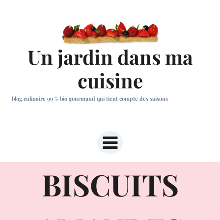
Aller
au
contenu
Un jardin dans ma
cuisine
blog culinaire 99 % bio gourmand qui tient compte des saisons
BISCUITS