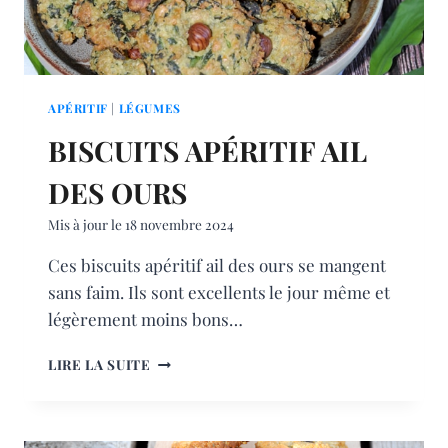
APÉRITIF
|
LÉGUMES
BISCUITS APÉRITIF AIL
DES OURS
Mis à jour le
18 novembre 2024
Ces biscuits apéritif ail des ours se mangent
sans faim. Ils sont excellents le jour même et
légèrement moins bons…
BISCUITS
LIRE LA SUITE
APÉRITIF
AIL
DES
OURS