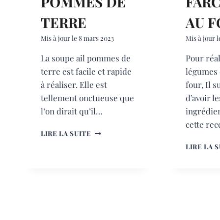
POMMES DE
FARC
TERRE
AU F
Mis à jour le
8 mars 2023
Mis à jour l
La soupe ail pommes de
Pour réal
terre est facile et rapide
légumes e
à réaliser. Elle est
four, Il s
tellement onctueuse que
d’avoir l
l’on dirait qu’il…
ingrédie
cette rec
SOUPE
LIRE LA SUITE
AIL
LIRE LA 
POMMES
DE
TERRE