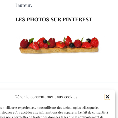
l'auteur.
LES PHOTOS SUR PINTEREST
Gérer le consentement aux cookies
Informations légales
es meilleures expériences, nous utilisons des technologies telles que les
 stocker et/ou accéder aux informations des appareils. Le fait de consentir à
Mentions légales
gies nous permettra de traiter des données telles que le comportement de