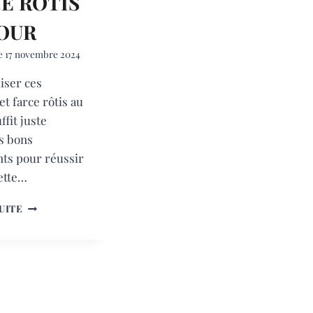
E RÔTIS
OUR
e
17 novembre 2024
iser ces
t farce rôtis au
uffit juste
es bons
nts pour réussir
ette…
LÉGUMES
SUITE
ET
FARCE
RÔTIS
AU
FOUR