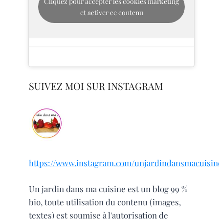
Cliquez pour accepter les cookies marketing
et activer ce contenu
SUIVEZ MOI SUR INSTAGRAM
https://www.instagram.com/unjardindansmacuisin
Un jardin dans ma cuisine est un blog 99 %
bio, toute utilisation du contenu (images,
textes) est soumise à l'autorisation de