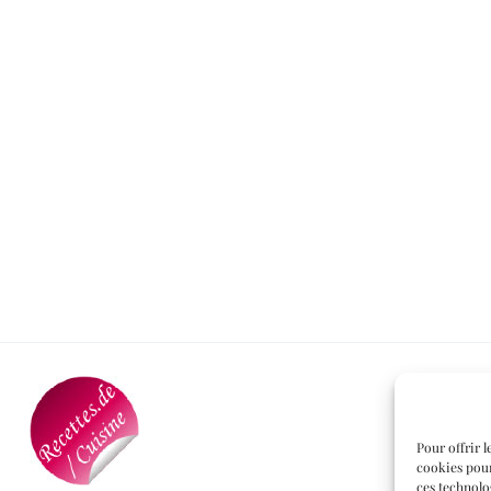
Pour offrir l
cookies pour
ces technolo