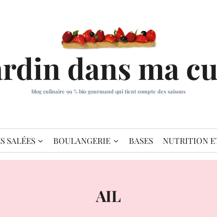
ardin dans ma cu
blog culinaire 99 % bio gourmand qui tient compte des saisons
S SALÉES
BOULANGERIE
BASES
NUTRITION E
AIL