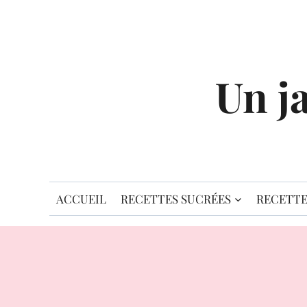
Aller
au
contenu
Un j
ACCUEIL
RECETTES SUCRÉES
RECETTE