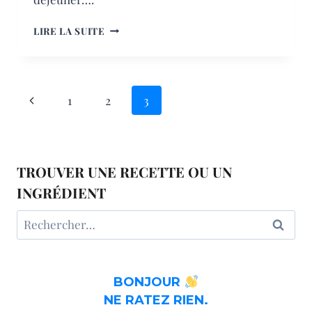
PAIN
LIRE LA SUITE
AU
SÉSAME
ET
GRAINES
NAVIGATION
Page
1
2
3
DE
CHIA
DE
précédente
PAGE
TROUVER UNE RECETTE OU UN
INGRÉDIENT
Rechercher :
BONJOUR
NE RATEZ RIEN.