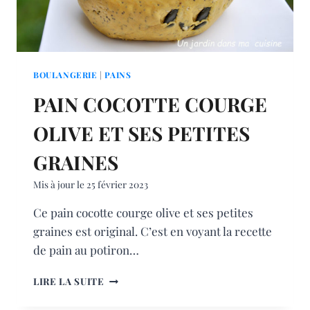
BOULANGERIE
|
PAINS
PAIN COCOTTE COURGE
OLIVE ET SES PETITES
GRAINES
Mis à jour le
25 février 2023
Ce pain cocotte courge olive et ses petites
graines est original. C’est en voyant la recette
de pain au potiron…
PAIN
LIRE LA SUITE
COCOTTE
COURGE