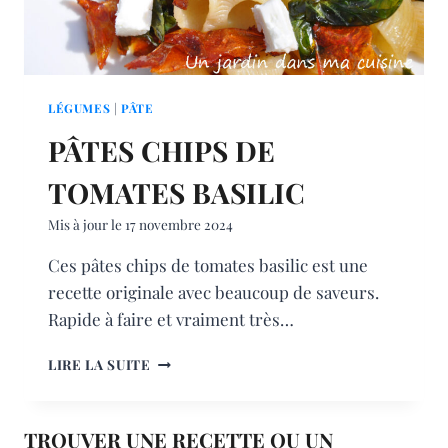
LÉGUMES
|
PÂTE
PÂTES CHIPS DE
TOMATES BASILIC
Mis à jour le
17 novembre 2024
Ces pâtes chips de tomates basilic est une
recette originale avec beaucoup de saveurs.
Rapide à faire et vraiment très…
PÂTES
LIRE LA SUITE
CHIPS
DE
TOMATES
TROUVER UNE RECETTE OU UN
BASILIC