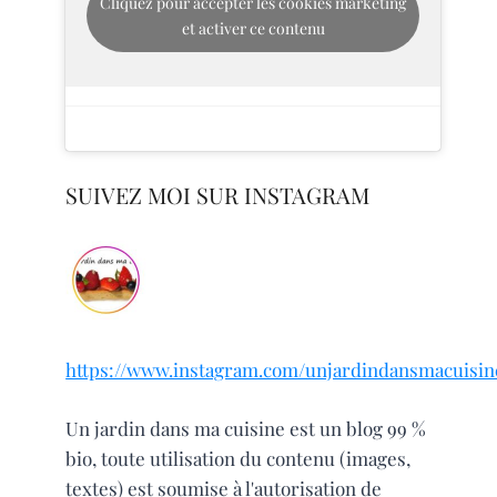
Cliquez pour accepter les cookies marketing
et activer ce contenu
SUIVEZ MOI SUR INSTAGRAM
https://www.instagram.com/unjardindansmacuisin
Un jardin dans ma cuisine est un blog 99 %
bio, toute utilisation du contenu (images,
textes) est soumise à l'autorisation de