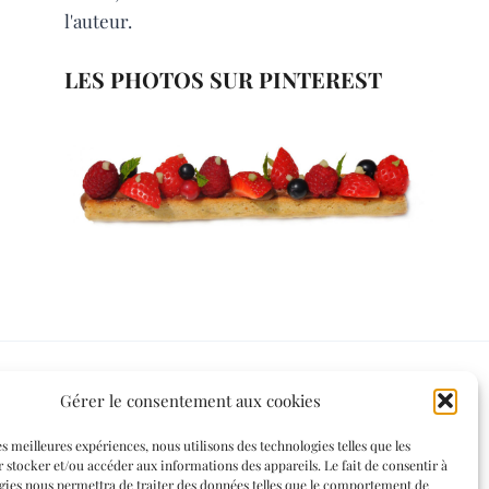
l'auteur.
LES PHOTOS SUR PINTEREST
Gérer le consentement aux cookies
Informations légales
es meilleures expériences, nous utilisons des technologies telles que les
 stocker et/ou accéder aux informations des appareils. Le fait de consentir à
Mentions légales
gies nous permettra de traiter des données telles que le comportement de