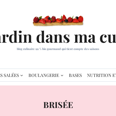
ardin dans ma cu
blog culinaire 99 % bio gourmand qui tient compte des saisons
S SALÉES
BOULANGERIE
BASES
NUTRITION E
BRISÉE