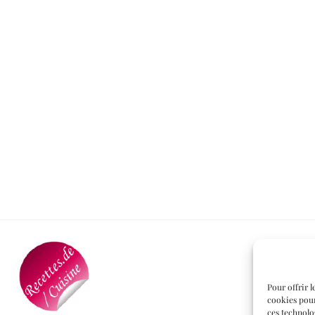
Pour offrir l
cookies pour
ces technolo