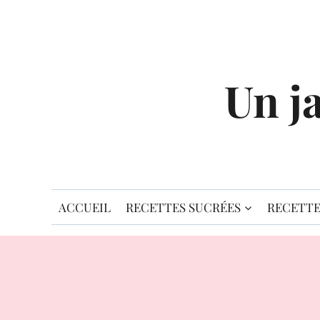
Aller
au
contenu
Un j
ACCUEIL
RECETTES SUCRÉES
RECETTE