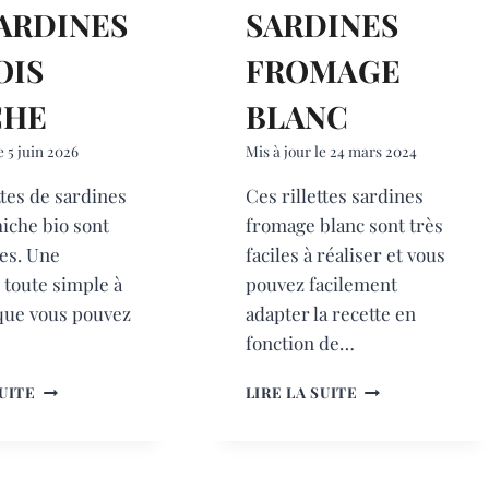
ARDINES
SARDINES
OIS
FROMAGE
CHE
BLANC
e
5 juin 2026
Mis à jour le
24 mars 2024
ttes de sardines
Ces rillettes sardines
hiche bio sont
fromage blanc sont très
ses. Une
faciles à réaliser et vous
 toute simple à
pouvez facilement
 que vous pouvez
adapter la recette en
fonction de…
RILLETTES
RILLETTES
SUITE
LIRE LA SUITE
DE
SARDINES
SARDINES
FROMAGE
ET
BLANC
POIS