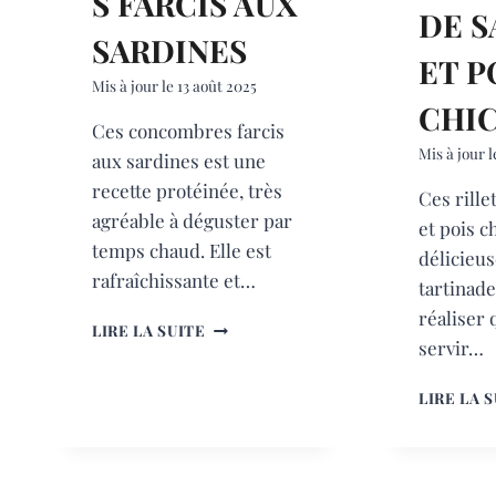
S FARCIS AUX
DE S
SARDINES
ET P
Mis à jour le
13 août 2025
CHI
Ces concombres farcis
Mis à jour l
aux sardines est une
recette protéinée, très
Ces rille
agréable à déguster par
et pois c
temps chaud. Elle est
délicieu
rafraîchissante et…
tartinade
réaliser
CONCOMBRES
LIRE LA SUITE
servir…
FARCIS
AUX
SARDINES
LIRE LA 