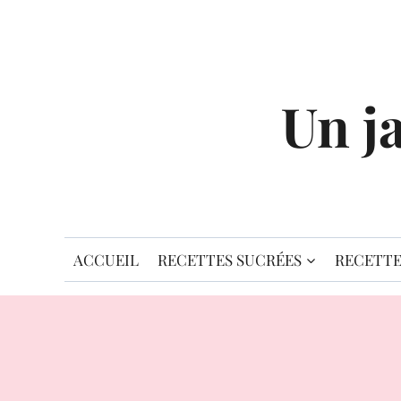
Aller
au
contenu
Un j
ACCUEIL
RECETTES SUCRÉES
RECETTE