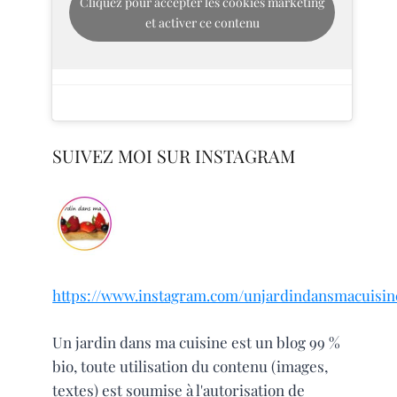
Cliquez pour accepter les cookies marketing
et activer ce contenu
SUIVEZ MOI SUR INSTAGRAM
https://www.instagram.com/unjardindansmacuisin
Un jardin dans ma cuisine est un blog 99 %
bio, toute utilisation du contenu (images,
textes) est soumise à l'autorisation de