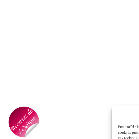
Pour offrir l
cookies pour
ces technolo