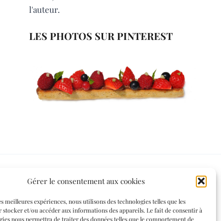
l'auteur.
LES PHOTOS SUR PINTEREST
Gérer le consentement aux cookies
Informations légales
es meilleures expériences, nous utilisons des technologies telles que les
 stocker et/ou accéder aux informations des appareils. Le fait de consentir à
Mentions légales
gies nous permettra de traiter des données telles que le comportement de