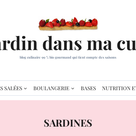
ardin dans ma cu
blog culinaire 99 % bio gourmand qui tient compte des saisons
S SALÉES
BOULANGERIE
BASES
NUTRITION E
SARDINES