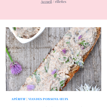
Accueil
/
rillettes
APÉRITIF
|
VIANDES/POISSONS/ŒUFS